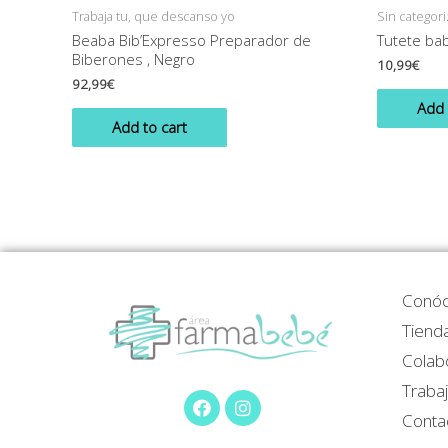
Trabaja tu, que descanso yo
Sin categori
Beaba Bib’Expresso Preparador de
Tutete bab
Biberones , Negro
10,99
€
92,99
€
Add 
Add to cart
Conó
Tienda
Colab
Traba
Conta