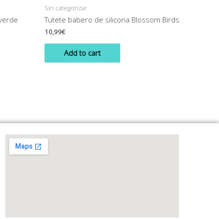
Sin categorizar
 verde
Tutete babero de silicona Blossom Birds
10,99
€
Add to cart