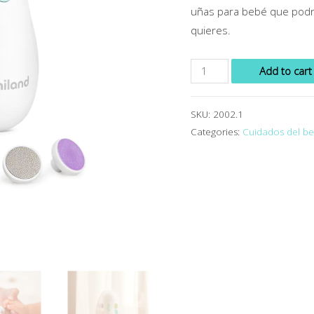
uñas para bebé que podrá
quieres.
Add to cart
SKU:
2002.1
Categories:
Cuidados del b