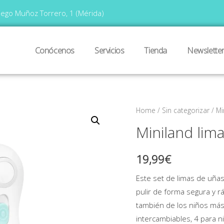
iego Muñoz Torrero, 1 (Mérida)
Conócenos
Servicios
Tienda
Newslette
Home
/
Sin categorizar
/ Mi
Miniland lim
19,99
€
Este set de limas de uñas
pulir de forma segura y r
también de los niños más
intercambiables, 4 para n