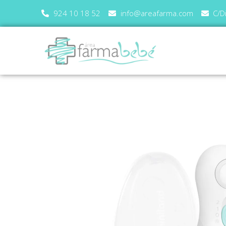
924 10 18 52
info@areafarma.com
C/D