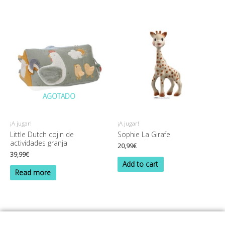
AGOTADO
¡A jugar!
¡A jugar!
Little Dutch cojin de
Sophie La Girafe
actividades granja
20,99
€
39,99
€
Add to cart
Read more