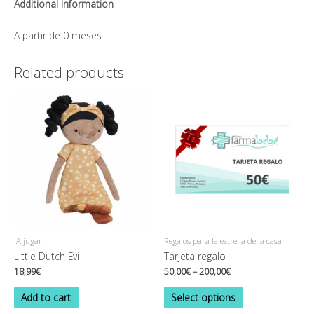
Additional information
A partir de 0 meses.
Related products
¡A jugar!
Regalos para la estrella de la casa
Little Dutch Evi
Tarjeta regalo
18,99
€
50,00
€
–
200,00
€
Add to cart
Select options